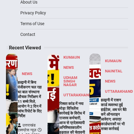
About Us
Privacy Policy
Terms of Use
Contact
Recent Viewed
KUMAUN
KUMAUN
NEWS
NAINITAL
NEWS
UDHAM
SINGH
NEWS
हल्द्वानी में बिना
NAGAR
पंजीकरण चल रहा
UTTARAKHAND
था बाल संस्थान!
UTTARAKHAND
औचक निरीक्षण में
हल्द्वानी में राशन
11 बच्चे मिले,
रिश्वत कांड में नया
कार्ड व्यवस्था हुई
आयोग ने 2 दिन में
मोड़! विजिलेंस
हाईटेक, अब घर बैठे
जांच रिपोर्ट के दिए
कार्रवाई के विरोध में
करें ऑनलाइन
निर्देश
राजस्व कर्मचारी,
आवेदन; अपात्र
आज से प्रदेशव्यापी
कार्डधारकों पर भी
उत्तराखंड
अनिश्चितकालीन
सख्त कार्रवाई
एक्स्प्रेस न्यूज़
हड़ताल की चेतावनी