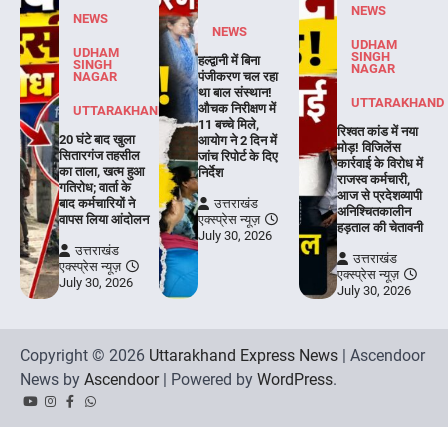
NEWS
NEWS
NEWS
UDHAM
UDHAM
SINGH
हल्द्वानी में बिना
SINGH
NAGAR
NAGAR
पंजीकरण चल रहा
था बाल संस्थान!
UTTARAKHAND
औचक निरीक्षण में
UTTARAKHAND
11 बच्चे मिले,
रिश्वत कांड में नया
20 घंटे बाद खुला
आयोग ने 2 दिन में
मोड़! विजिलेंस
सितारगंज तहसील
जांच रिपोर्ट के दिए
कार्रवाई के विरोध में
का ताला, खत्म हुआ
निर्देश
राजस्व कर्मचारी,
गतिरोध; वार्ता के
आज से प्रदेशव्यापी
बाद कर्मचारियों ने
उत्तराखंड
अनिश्चितकालीन
वापस लिया आंदोलन
एक्स्प्रेस न्यूज़
हड़ताल की चेतावनी
July 30, 2026
उत्तराखंड
उत्तराखंड
एक्स्प्रेस न्यूज़
एक्स्प्रेस न्यूज़
July 30, 2026
July 30, 2026
Copyright © 2026
Uttarakhand Express News
| Ascendoor
News by
Ascendoor
| Powered by
WordPress
.
YouTube
Instagram
Facebook
Whatsapp