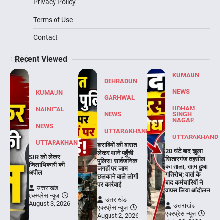
Privacy Policy
Terms of Use
Contact
Recent Viewed
KUMAUN
DEHRADUN
NEWS
KUMAUN
GARHWAL
UDHAM
NAINITAL
NEWS
SINGH
NAGAR
NEWS
UTTARAKHAND
UTTARAKHAND
UTTARAKHAND
शराबियों की बारात
20 घंटे बाद खुला
लेकर थाने पहुँची
SIR को लेकर
सितारगंज तहसील
पुलिस! सार्वजनिक
जिलाधिकारी की
का ताला, खत्म हुआ
जगहों पर जाम
अपील
गतिरोध; वार्ता के
छलकाने वाले लोगों
बाद कर्मचारियों ने
पर कार्रवाई
उत्तराखंड
वापस लिया आंदोलन
एक्स्प्रेस न्यूज़
उत्तराखंड
August 3, 2026
उत्तराखंड
एक्स्प्रेस न्यूज़
एक्स्प्रेस न्यूज़
August 2, 2026