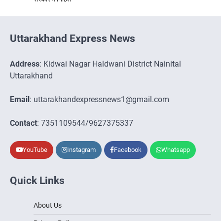
Uttarakhand Express News
Address
: Kidwai Nagar Haldwani District Nainital
Uttarakhand
Email
: uttarakhandexpressnews1@gmail.com
Contact
: 7351109544/9627375337
YouTube
Instagram
Facebook
Whatsapp
Quick Links
About Us