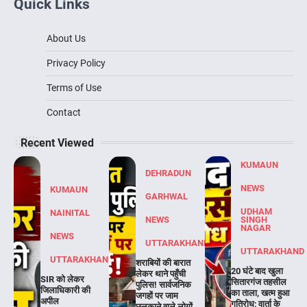
Quick Links
About Us
Privacy Policy
Terms of Use
Contact
Recent Viewed
KUMAUN
DEHRADUN
NEWS
KUMAUN
GARHWAL
UDHAM
NAINITAL
NEWS
SINGH
NAGAR
NEWS
UTTARAKHAND
UTTARAKHAND
UTTARAKHAND
शराबियों की बारात
20 घंटे बाद खुला
लेकर थाने पहुँची
SIR को लेकर
सितारगंज तहसील
पुलिस! सार्वजनिक
जिलाधिकारी की
का ताला, खत्म हुआ
जगहों पर जाम
अपील
गतिरोध; वार्ता के
छलकाने वाले लोगों