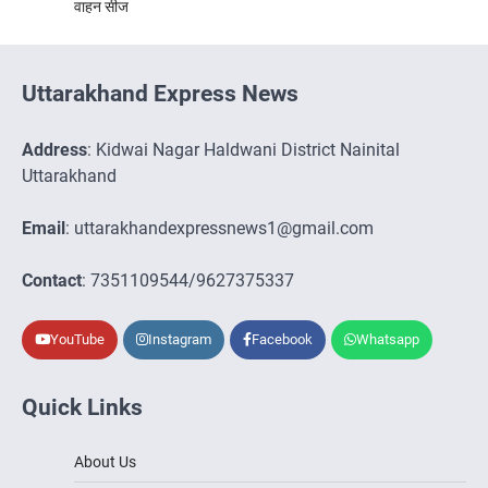
वाहन सीज
Uttarakhand Express News
Address
: Kidwai Nagar Haldwani District Nainital
Uttarakhand
Email
: uttarakhandexpressnews1@gmail.com
Contact
: 7351109544/9627375337
YouTube
Instagram
Facebook
Whatsapp
Quick Links
About Us