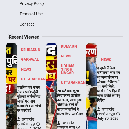
Privacy Policy
Terms of Use
Contact
Recent Viewed
KUMAUN
DEHRADUN
NEWS
GARHWAL
NEWS
UDHAM
हल्द्वानी में बिना
NEWS
SINGH
NAGAR
पंजीकरण चल रहा
था बाल संस्थान!
UTTARAKHAND
औचक निरीक्षण में
UTTARAKHAND
11 बच्चे मिले,
शराबियों की बारात
20 घंटे बाद खुला
आयोग ने 2 दिन में
लेकर थाने पहुँची
सितारगंज तहसील
जांच रिपोर्ट के दिए
पुलिस! सार्वजनिक
का ताला, खत्म हुआ
निर्देश
जगहों पर जाम
गतिरोध; वार्ता के
छलकाने वाले लोगों
बाद कर्मचारियों ने
उत्तराखंड
पर कार्रवाई
वापस लिया आंदोलन
एक्स्प्रेस न्यूज़
July 30, 2026
उत्तराखंड
उत्तराखंड
एक्स्प्रेस न्यूज़
एक्स्प्रेस न्यूज़
August 2, 2026