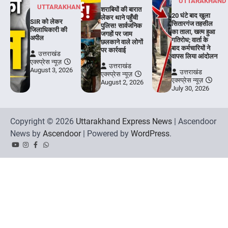
UTTARAKHAND
UTTARAKHAND
शराबियों की बारात
20 घंटे बाद खुला
लेकर थाने पहुँची
SIR को लेकर
सितारगंज तहसील
पुलिस! सार्वजनिक
जिलाधिकारी की
का ताला, खत्म हुआ
जगहों पर जाम
अपील
गतिरोध; वार्ता के
छलकाने वाले लोगों
बाद कर्मचारियों ने
पर कार्रवाई
उत्तराखंड
वापस लिया आंदोलन
एक्स्प्रेस न्यूज़
उत्तराखंड
August 3, 2026
उत्तराखंड
एक्स्प्रेस न्यूज़
एक्स्प्रेस न्यूज़
August 2, 2026
July 30, 2026
Copyright © 2026
Uttarakhand Express News
| Ascendoor
News by
Ascendoor
| Powered by
WordPress
.
YouTube
Instagram
Facebook
Whatsapp