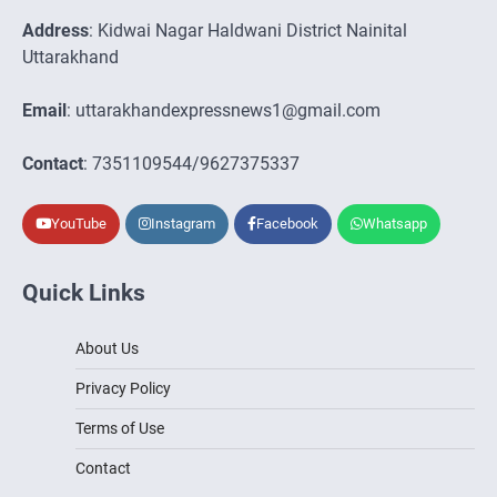
Address
: Kidwai Nagar Haldwani District Nainital
Uttarakhand
Email
: uttarakhandexpressnews1@gmail.com
Contact
: 7351109544/9627375337
YouTube
Instagram
Facebook
Whatsapp
Quick Links
About Us
Privacy Policy
Terms of Use
Contact