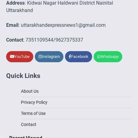
Address
: Kidwai Nagar Haldwani District Nainital
Uttarakhand
Email
: uttarakhandexpressnews1@gmail.com
Contact
: 7351109544/9627375337
YouTube
Instagram
Facebook
Whatsapp
Quick Links
About Us
Privacy Policy
Terms of Use
Contact