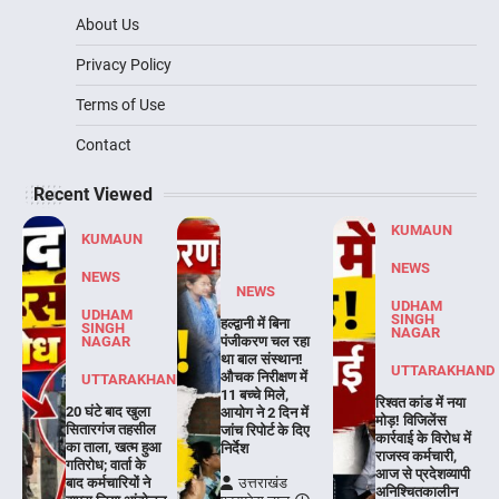
About Us
Privacy Policy
Terms of Use
Contact
Recent Viewed
KUMAUN
KUMAUN
NEWS
NEWS
NEWS
UDHAM
UDHAM
SINGH
हल्द्वानी में बिना
SINGH
NAGAR
NAGAR
पंजीकरण चल रहा
था बाल संस्थान!
UTTARAKHAND
औचक निरीक्षण में
UTTARAKHAND
11 बच्चे मिले,
रिश्वत कांड में नया
20 घंटे बाद खुला
आयोग ने 2 दिन में
मोड़! विजिलेंस
सितारगंज तहसील
जांच रिपोर्ट के दिए
कार्रवाई के विरोध में
का ताला, खत्म हुआ
निर्देश
राजस्व कर्मचारी,
गतिरोध; वार्ता के
आज से प्रदेशव्यापी
बाद कर्मचारियों ने
उत्तराखंड
अनिश्चितकालीन