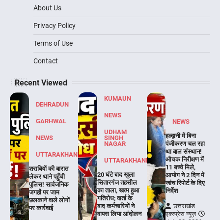
About Us
Privacy Policy
Terms of Use
Contact
Recent Viewed
KUMAUN
DEHRADUN
NEWS
GARHWAL
NEWS
UDHAM
हल्द्वानी में बिना
NEWS
SINGH
NAGAR
पंजीकरण चल रहा
था बाल संस्थान!
UTTARAKHAND
औचक निरीक्षण में
UTTARAKHAND
11 बच्चे मिले,
शराबियों की बारात
20 घंटे बाद खुला
आयोग ने 2 दिन में
लेकर थाने पहुँची
सितारगंज तहसील
जांच रिपोर्ट के दिए
पुलिस! सार्वजनिक
का ताला, खत्म हुआ
निर्देश
जगहों पर जाम
गतिरोध; वार्ता के
छलकाने वाले लोगों
बाद कर्मचारियों ने
उत्तराखंड
पर कार्रवाई
वापस लिया आंदोलन
एक्स्प्रेस न्यूज़