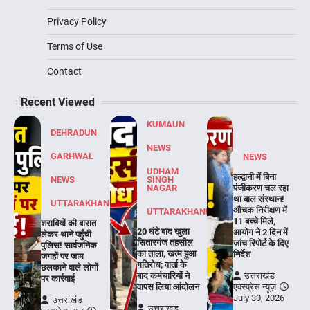
Privacy Policy
Terms of Use
Contact
Recent Viewed
KUMAUN
DEHRADUN
NEWS
GARHWAL
NEWS
UDHAM
हल्द्वानी में बिना
NEWS
SINGH
NAGAR
पंजीकरण चल रहा
था बाल संस्थान!
UTTARAKHAND
औचक निरीक्षण में
UTTARAKHAND
11 बच्चे मिले,
शराबियों की बारात
20 घंटे बाद खुला
आयोग ने 2 दिन में
लेकर थाने पहुँची
सितारगंज तहसील
जांच रिपोर्ट के दिए
पुलिस! सार्वजनिक
का ताला, खत्म हुआ
निर्देश
जगहों पर जाम
गतिरोध; वार्ता के
छलकाने वाले लोगों
बाद कर्मचारियों ने
उत्तराखंड
पर कार्रवाई
वापस लिया आंदोलन
एक्स्प्रेस न्यूज़
July 30, 2026
उत्तराखंड
उत्तराखंड