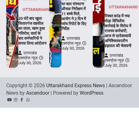
था बाल संस्थान!
UTTARAKHAND
औचक निरीक्षण में
UTTARAKHAND
11 बच्चे मिले,
रिश्वत कांड में नया
20 घंटे बाद खुला
आयोग ने 2 दिन में
मोड़! विजिलेंस
सितारगंज तहसील
जांच रिपोर्ट के दिए
कार्रवाई के विरोध में
का ताला, खत्म हुआ
निर्देश
राजस्व कर्मचारी,
गतिरोध; वार्ता के
आज से प्रदेशव्यापी
बाद कर्मचारियों ने
उत्तराखंड
अनिश्चितकालीन
वापस लिया आंदोलन
एक्स्प्रेस न्यूज़
हड़ताल की चेतावनी
July 30, 2026
उत्तराखंड
उत्तराखंड
एक्स्प्रेस न्यूज़
एक्स्प्रेस न्यूज़
July 30, 2026
July 30, 2026
Copyright © 2026
Uttarakhand Express News
| Ascendoor
News by
Ascendoor
| Powered by
WordPress
.
YouTube
Instagram
Facebook
Whatsapp