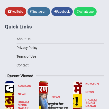
YouTube
Instagram
Facebook
Whatsapp
Quick Links
About Us
Privacy Policy
Terms of Use
Contact
Recent Viewed
KUMAUN
KUMAUN
NEWS
NEWS
NEWS
UDHAM
UDHAM
SINGH
हल्द्वानी में बिना
SINGH
NAGAR
NAGAR
पंजीकरण चल रहा