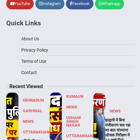
YouTube
Instagram
Facebook
Whatsapp
Quick Links
About Us
Privacy Policy
Terms of Use
Contact
Recent Viewed
KUMAUN
DEHRADUN
NEWS
GARHWAL
NEWS
UDHAM
हल्द्वानी में बिना
NEWS
SINGH
NAGAR
पंजीकरण चल रहा
था बाल संस्थान!
UTTARAKHAND
औचक निरीक्षण में
UTTARAKHAND