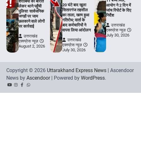
11 बच्चे मिले,
शराबियों की बारात
20 घंटे बाद खुला
आयोग ने 2 दिन में
लेकर थाने पहुँची
सितारगंज तहसील
जांच रिपोर्ट के दिए
पुलिस! सार्वजनिक
का ताला, खत्म हुआ
निर्देश
जगहों पर जाम
गतिरोध; वार्ता के
छलकाने वाले लोगों
बाद कर्मचारियों ने
उत्तराखंड
पर कार्रवाई
वापस लिया आंदोलन
एक्स्प्रेस न्यूज़
July 30, 2026
उत्तराखंड
उत्तराखंड
एक्स्प्रेस न्यूज़
एक्स्प्रेस न्यूज़
August 2, 2026
July 30, 2026
Copyright © 2026
Uttarakhand Express News
| Ascendoor
News by
Ascendoor
| Powered by
WordPress
.
YouTube
Instagram
Facebook
Whatsapp