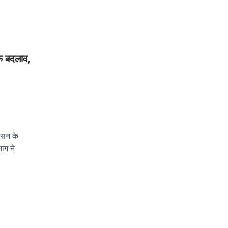
िक बदलाव,
ासन के
भाग ने