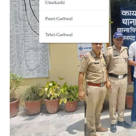
Udham Singh Nagar
Uttarkashi
Pauri-Garhwal
Tehri-Garhwal