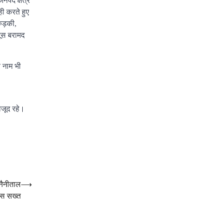
नपद क्षेत्र
ही करते हुए
ुड़की,
तूस बरामद
 नाम भी
ौजूद रहे।
नैनीताल
⟶
िस सख्त