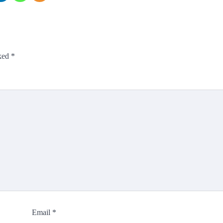
rked
*
Email
*