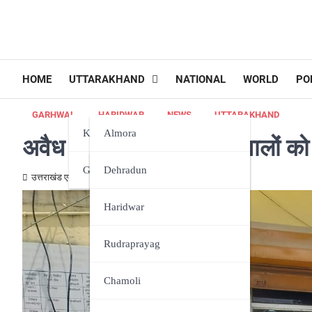
HOME
UTTARAKHAND
NATIONAL
WORLD
PO
GARHWAL
HARIDWAR
NEWS
UTTARAKHAND
Kumaun
Almora
अवैध अस्लाह सप्लाई करने वालों को
Garhwal
Bageshwar
Dehradun
उत्तराखंड एक्स्प्रेस न्यूज़
May 3, 2024
Champawat
Haridwar
Nainital
Rudraprayag
Pithoragarh
Chamoli