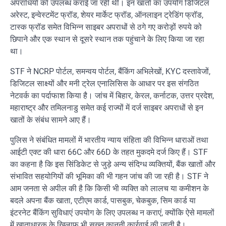
अपराधियों को उपलब्ध कराई जा रही थीं। इन खातों का उपयोग डिजिटल
अरेस्ट, इन्वेस्टमेंट फ्रॉड, शेयर मार्केट फ्रॉड, ऑनलाइन ट्रेडिंग फ्रॉड,
टास्क फ्रॉड समेत विभिन्न साइबर अपराधों से ठगे गए करोड़ों रुपये को
छिपाने और एक स्थान से दूसरे स्थान तक पहुंचाने के लिए किया जा रहा
था।
STF ने NCRP पोर्टल, समन्वय पोर्टल, बैंकिंग अभिलेखों, KYC दस्तावेजों,
डिजिटल साक्ष्यों और मनी ट्रेल एनालिसिस के आधार पर इस संगठित
नेटवर्क का पर्दाफाश किया है। जांच में बिहार, केरल, कर्नाटक, उत्तर प्रदेश,
महाराष्ट्र और तमिलनाडु समेत कई राज्यों में दर्ज साइबर अपराधों से इन
खातों के संबंध सामने आए हैं।
पुलिस ने संबंधित मामलों में भारतीय न्याय संहिता की विभिन्न धाराओं तथा
आईटी एक्ट की धारा 66C और 66D के तहत मुकदमे दर्ज किए हैं। STF
का कहना है कि इस सिंडिकेट से जुड़े अन्य संदिग्ध व्यक्तियों, बैंक खातों और
संभावित सहयोगियों की भूमिका की भी गहन जांच की जा रही है। STF ने
आम जनता से अपील की है कि किसी भी व्यक्ति को लालच या कमीशन के
बदले अपना बैंक खाता, एटीएम कार्ड, पासबुक, चेकबुक, सिम कार्ड या
इंटरनेट बैंकिंग सुविधाएं उपयोग के लिए उपलब्ध न कराएं, क्योंकि ऐसे मामलों
में खाताधारक के खिलाफ भी सख्त कानूनी कार्रवाई की जाती है।