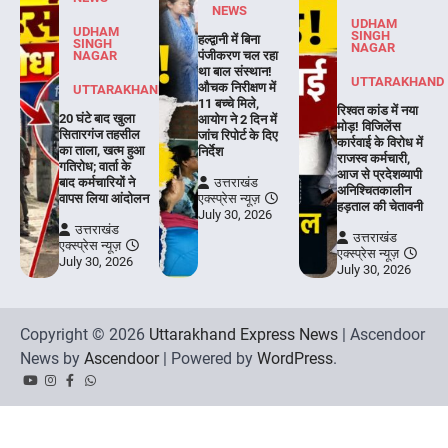
NEWS
UDHAM
UDHAM
SINGH
हल्द्वानी में बिना
SINGH
NAGAR
NAGAR
पंजीकरण चल रहा
था बाल संस्थान!
UTTARAKHAND
औचक निरीक्षण में
UTTARAKHAND
11 बच्चे मिले,
रिश्वत कांड में नया
20 घंटे बाद खुला
आयोग ने 2 दिन में
मोड़! विजिलेंस
सितारगंज तहसील
जांच रिपोर्ट के दिए
कार्रवाई के विरोध में
का ताला, खत्म हुआ
निर्देश
राजस्व कर्मचारी,
गतिरोध; वार्ता के
आज से प्रदेशव्यापी
बाद कर्मचारियों ने
उत्तराखंड
अनिश्चितकालीन
वापस लिया आंदोलन
एक्स्प्रेस न्यूज़
हड़ताल की चेतावनी
July 30, 2026
उत्तराखंड
उत्तराखंड
एक्स्प्रेस न्यूज़
एक्स्प्रेस न्यूज़
July 30, 2026
July 30, 2026
Copyright © 2026
Uttarakhand Express News
| Ascendoor
News by
Ascendoor
| Powered by
WordPress
.
YouTube
Instagram
Facebook
Whatsapp