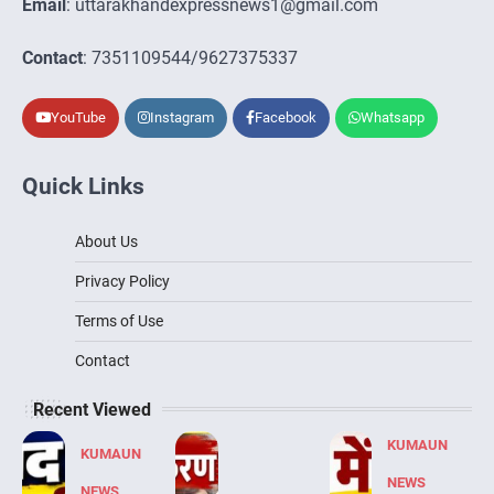
Email
: uttarakhandexpressnews1@gmail.com
Contact
: 7351109544/9627375337
YouTube
Instagram
Facebook
Whatsapp
Quick Links
About Us
Privacy Policy
Terms of Use
Contact
Recent Viewed
KUMAUN
KUMAUN
NEWS
NEWS