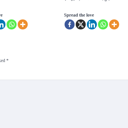
ve
Spread the love
rked
*