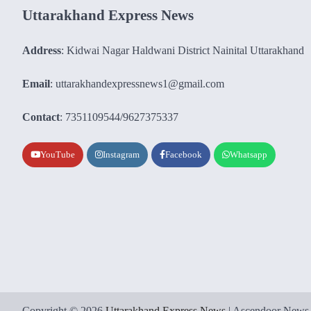
Uttarakhand Express News
Address
: Kidwai Nagar Haldwani District Nainital Uttarakhand
Email
: uttarakhandexpressnews1@gmail.com
Contact
: 7351109544/9627375337
YouTube
Instagram
Facebook
Whatsapp
Copyright © 2026
Uttarakhand Express News
| Ascendoor News