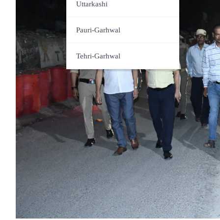
Udham Singh Nagar
Uttarkashi
Pauri-Garhwal
Tehri-Garhwal