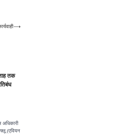
ार्यवाही
⟶
प्ताह तक
्रतिबंध
स अधिकारी
 फ्लू (एवियन