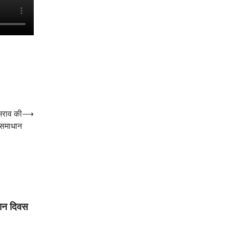
भराव की
⟶
 समाधान
धान दिवस