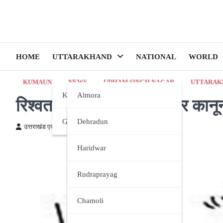
HOME
UTTARAKHAND
NATIONAL
WORLD
KUMAUN
NEWS
UDHAM SINGH NAGAR
UTTARAK
Kumaun
Almora
रिश्वत लेते रंगे हाथ रजिस्ट्रार कान
Garhwal
Bageshwar
Dehradun
उत्तराखंड एक्स्प्रेस न्यूज़
March 11, 2025
Champawat
Haridwar
Nainital
Rudraprayag
Pithoragarh
Chamoli