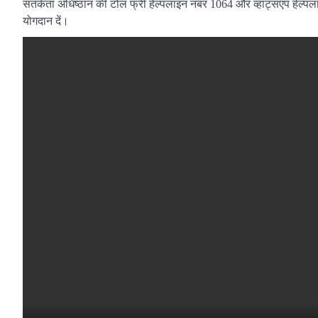
सतर्कता अधिष्ठान की टोल फ्री हेल्पलाइन नंबर 1064 और व्हाट्सएप हेल्
योगदान दें।