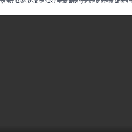
पलाइन नंबर 9456592300 पर 24X7 सम्पर्क करके भ्रष्टाचार के खिलाफ अभियान मे