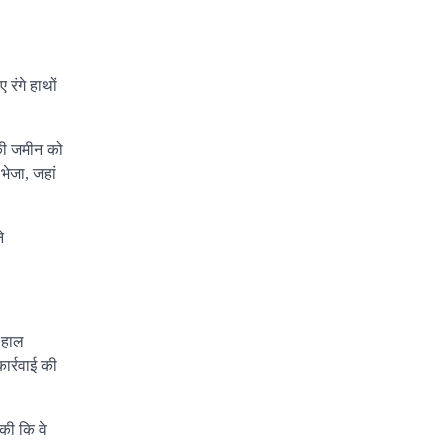
रंगे हाथों
 की जमीन को
भेजा, जहां
े
 हाल
ार्रवाई की
की कि वे