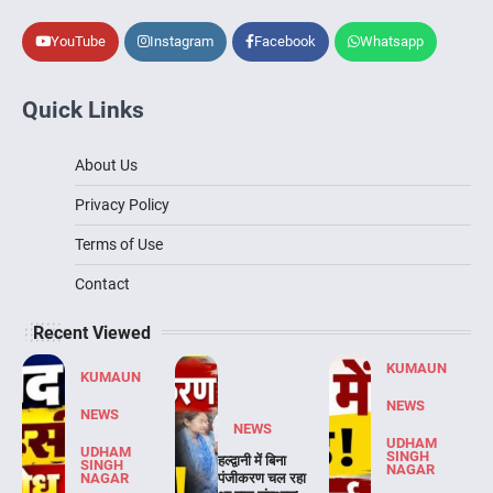
YouTube
Instagram
Facebook
Whatsapp
Quick Links
About Us
Privacy Policy
Terms of Use
Contact
Recent Viewed
KUMAUN
KUMAUN
NEWS
NEWS
NEWS
UDHAM
UDHAM
SINGH
हल्द्वानी में बिना
SINGH
NAGAR
NAGAR
पंजीकरण चल रहा