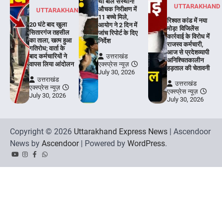
था बाल संस्थान!
UTTARAKHAND
औचक निरीक्षण में
UTTARAKHAND
11 बच्चे मिले,
रिश्वत कांड में नया
20 घंटे बाद खुला
आयोग ने 2 दिन में
मोड़! विजिलेंस
सितारगंज तहसील
जांच रिपोर्ट के दिए
कार्रवाई के विरोध में
का ताला, खत्म हुआ
निर्देश
राजस्व कर्मचारी,
गतिरोध; वार्ता के
आज से प्रदेशव्यापी
बाद कर्मचारियों ने
उत्तराखंड
अनिश्चितकालीन
वापस लिया आंदोलन
एक्स्प्रेस न्यूज़
हड़ताल की चेतावनी
July 30, 2026
उत्तराखंड
उत्तराखंड
एक्स्प्रेस न्यूज़
एक्स्प्रेस न्यूज़
July 30, 2026
July 30, 2026
Copyright © 2026
Uttarakhand Express News
| Ascendoor
News by
Ascendoor
| Powered by
WordPress
.
YouTube
Instagram
Facebook
Whatsapp