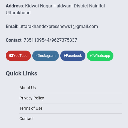
Address
: Kidwai Nagar Haldwani District Nainital
Uttarakhand
Email
: uttarakhandexpressnews1@gmail.com
Contact
: 7351109544/9627375337
YouTube
Instagram
Facebook
Whatsapp
Quick Links
About Us
Privacy Policy
Terms of Use
Contact