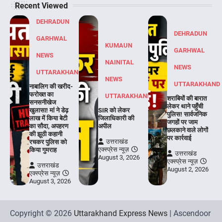
Recent Viewed
DEHRADUN
DEHRADUN
GARHWAL
KUMAUN
GARHWAL
NEWS
NAINITAL
NEWS
UTTARAKHAND
NEWS
UTTARAKHAND
नाबालिग की खरीद-
फरोख्त का
UTTARAKHAND
शराबियों की बारात
सनसनीखेज
लेकर थाने पहुँची
खुलासा! मां ने डेढ़
SIR को लेकर
पुलिस! सार्वजनिक
लाख में किया बेटी
जिलाधिकारी की
जगहों पर जाम
का सौदा, अपहरण
अपील
छलकाने वाले लोगों
की झूठी कहानी
पर कार्रवाई
उत्तराखंड
रचकर पुलिस को
एक्स्प्रेस न्यूज़
किया गुमराह
उत्तराखंड
August 3, 2026
एक्स्प्रेस न्यूज़
उत्तराखंड
August 2, 2026
एक्स्प्रेस न्यूज़
August 3, 2026
Copyright © 2026
Uttarakhand Express News
| Ascendoor