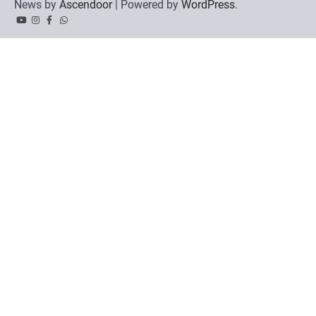
News by
Ascendoor
| Powered by
WordPress
.
YouTube
Instagram
Facebook
Whatsapp