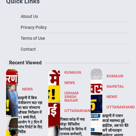
Quick Links
About Us
Privacy Policy
Terms of Use
Contact
Recent Viewed
KUMAUN
KUMAUN
NEWS
NAINITAL
NEWS
UDHAM
SINGH
NEWS
हल्द्वानी में बिना
NAGAR
पंजीकरण चल रहा
UTTARAKHAND
था बाल संस्थान!
UTTARAKHAND
औचक निरीक्षण में
हल्द्वानी में राशन
11 बच्चे मिले,
रिश्वत कांड में नया
कार्ड व्यवस्था हुई
आयोग ने 2 दिन में
मोड़! विजिलेंस
हाईटेक, अब घर बैठे
जांच रिपोर्ट के दिए
कार्रवाई के विरोध में
करें ऑनलाइन
निर्देश
राजस्व कर्मचारी,
आवेदन; अपात्र