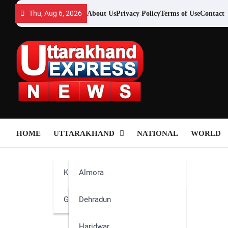
Skip
Thu, Aug 6, 2026
About Us
Privacy Policy
Terms of Use
Contact
to
content
HOME
UTTARAKHAND
NATIONAL
WORLD
Kumaun
Almora
Garhwal
Bageshwar
Dehradun
Champawat
Haridwar