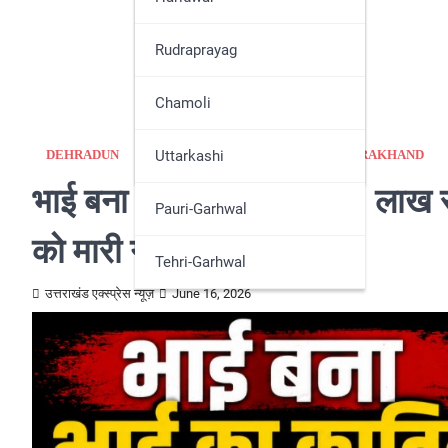
Nainital
Rudraprayag
Pithoragarh
Chamoli
Udham Singh Nagar
Uttarkashi
DEHRADUN
GARHWAL
NEWS
UTTARAKHAND
भाई बना भाई का कातिल, 10 लाख रुप
Pauri-Garhwal
को मारी गोली
Tehri-Garhwal
उत्तराखंड एक्स्प्रेस न्यूज़
June 16, 2026