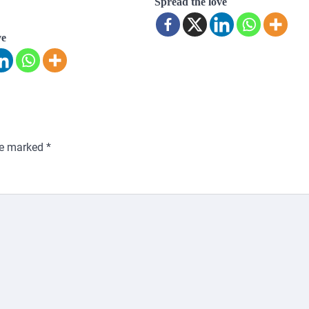
Spread the love
ve
are marked
*