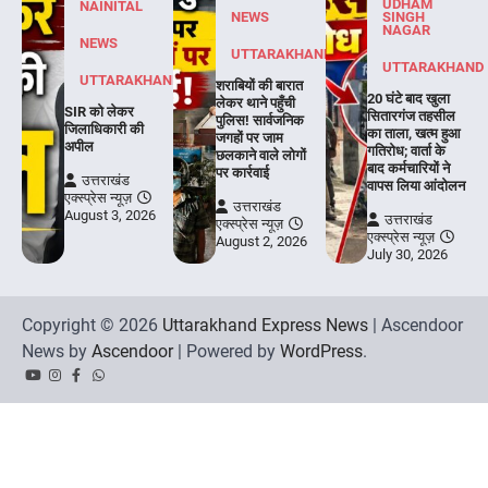
UDHAM
NAINITAL
NEWS
SINGH
NAGAR
NEWS
UTTARAKHAND
UTTARAKHAND
UTTARAKHAND
शराबियों की बारात
20 घंटे बाद खुला
लेकर थाने पहुँची
SIR को लेकर
सितारगंज तहसील
पुलिस! सार्वजनिक
जिलाधिकारी की
का ताला, खत्म हुआ
जगहों पर जाम
अपील
गतिरोध; वार्ता के
छलकाने वाले लोगों
बाद कर्मचारियों ने
पर कार्रवाई
उत्तराखंड
वापस लिया आंदोलन
एक्स्प्रेस न्यूज़
उत्तराखंड
August 3, 2026
उत्तराखंड
एक्स्प्रेस न्यूज़
एक्स्प्रेस न्यूज़
August 2, 2026
July 30, 2026
Copyright © 2026
Uttarakhand Express News
| Ascendoor
News by
Ascendoor
| Powered by
WordPress
.
YouTube
Instagram
Facebook
Whatsapp