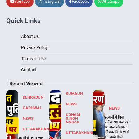
YouTube
Instagram
Facebook
Whatsapp
Quick Links
About Us
Privacy Policy
Terms of Use
Contact
Recent Viewed
KUMAUN
DEHRADUN
NEWS
GARHWAL
NEWS
UDHAM
हल्द्वानी में बिना
NEWS
SINGH
NAGAR
पंजीकरण चल रहा
था बाल संस्थान!
UTTARAKHAND
औचक निरीक्षण में
UTTARAKHAND
11 बच्चे मिले,
शराबियों की बारात