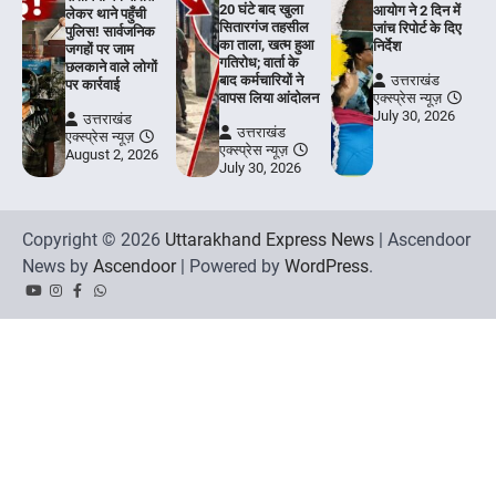
20 घंटे बाद खुला
आयोग ने 2 दिन में
लेकर थाने पहुँची
सितारगंज तहसील
जांच रिपोर्ट के दिए
पुलिस! सार्वजनिक
का ताला, खत्म हुआ
निर्देश
जगहों पर जाम
गतिरोध; वार्ता के
छलकाने वाले लोगों
बाद कर्मचारियों ने
उत्तराखंड
पर कार्रवाई
वापस लिया आंदोलन
एक्स्प्रेस न्यूज़
July 30, 2026
उत्तराखंड
उत्तराखंड
एक्स्प्रेस न्यूज़
एक्स्प्रेस न्यूज़
August 2, 2026
July 30, 2026
Copyright © 2026
Uttarakhand Express News
| Ascendoor
News by
Ascendoor
| Powered by
WordPress
.
YouTube
Instagram
Facebook
Whatsapp