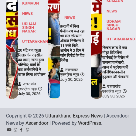
KUMAUN
KUMAUN
NEWS
NEWS
NEWS
UDHAM
UDHAM
SINGH
हल्द्वानी में बिना
SINGH
NAGAR
NAGAR
पंजीकरण चल रहा
था बाल संस्थान!
UTTARAKHAND
औचक निरीक्षण में
UTTARAKHAND
11 बच्चे मिले,
रिश्वत कांड में नया
20 घंटे बाद खुला
आयोग ने 2 दिन में
मोड़! विजिलेंस
सितारगंज तहसील
जांच रिपोर्ट के दिए
कार्रवाई के विरोध में
का ताला, खत्म हुआ
निर्देश
राजस्व कर्मचारी,
गतिरोध; वार्ता के
आज से प्रदेशव्यापी
बाद कर्मचारियों ने
उत्तराखंड
अनिश्चितकालीन
वापस लिया आंदोलन
एक्स्प्रेस न्यूज़
हड़ताल की चेतावनी
July 30, 2026
उत्तराखंड
उत्तराखंड
एक्स्प्रेस न्यूज़
एक्स्प्रेस न्यूज़
July 30, 2026
July 30, 2026
Copyright © 2026
Uttarakhand Express News
| Ascendoor
News by
Ascendoor
| Powered by
WordPress
.
YouTube
Instagram
Facebook
Whatsapp