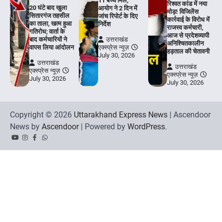
11 बच्चे मिले,
रिश्वत कांड में नया
20 घंटे बाद खुला
आयोग ने 2 दिन में
मोड़! विजिलेंस
सितारगंज तहसील
जांच रिपोर्ट के दिए
कार्रवाई के विरोध में
का ताला, खत्म हुआ
निर्देश
राजस्व कर्मचारी,
गतिरोध; वार्ता के
आज से प्रदेशव्यापी
बाद कर्मचारियों ने
उत्तराखंड
अनिश्चितकालीन
वापस लिया आंदोलन
एक्स्प्रेस न्यूज़
हड़ताल की चेतावनी
July 30, 2026
उत्तराखंड
उत्तराखंड
एक्स्प्रेस न्यूज़
एक्स्प्रेस न्यूज़
July 30, 2026
July 30, 2026
Copyright © 2026
Uttarakhand Express News
| Ascendoor
News by
Ascendoor
| Powered by
WordPress
.
YouTube
Instagram
Facebook
Whatsapp