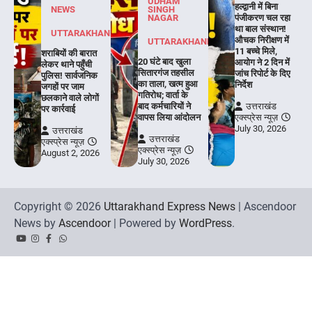
UDHAM
हल्द्वानी में बिना
NEWS
SINGH
NAGAR
पंजीकरण चल रहा
था बाल संस्थान!
UTTARAKHAND
औचक निरीक्षण में
UTTARAKHAND
11 बच्चे मिले,
शराबियों की बारात
20 घंटे बाद खुला
आयोग ने 2 दिन में
लेकर थाने पहुँची
सितारगंज तहसील
जांच रिपोर्ट के दिए
पुलिस! सार्वजनिक
का ताला, खत्म हुआ
निर्देश
जगहों पर जाम
गतिरोध; वार्ता के
छलकाने वाले लोगों
बाद कर्मचारियों ने
उत्तराखंड
पर कार्रवाई
वापस लिया आंदोलन
एक्स्प्रेस न्यूज़
July 30, 2026
उत्तराखंड
उत्तराखंड
एक्स्प्रेस न्यूज़
एक्स्प्रेस न्यूज़
August 2, 2026
July 30, 2026
Copyright © 2026
Uttarakhand Express News
| Ascendoor
News by
Ascendoor
| Powered by
WordPress
.
YouTube
Instagram
Facebook
Whatsapp