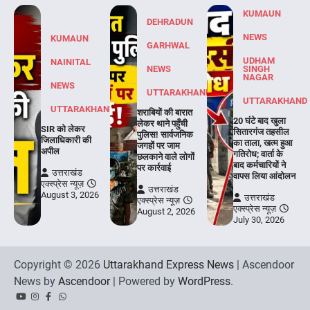
KUMAUN
DEHRADUN
NEWS
KUMAUN
GARHWAL
UDHAM
NAINITAL
NEWS
SINGH
NAGAR
NEWS
UTTARAKHAND
UTTARAKHAND
UTTARAKHAND
शराबियों की बारात
20 घंटे बाद खुला
लेकर थाने पहुँची
SIR को लेकर
सितारगंज तहसील
पुलिस! सार्वजनिक
जिलाधिकारी की
का ताला, खत्म हुआ
जगहों पर जाम
अपील
गतिरोध; वार्ता के
छलकाने वाले लोगों
बाद कर्मचारियों ने
पर कार्रवाई
उत्तराखंड
वापस लिया आंदोलन
एक्स्प्रेस न्यूज़
उत्तराखंड
August 3, 2026
उत्तराखंड
एक्स्प्रेस न्यूज़
एक्स्प्रेस न्यूज़
August 2, 2026
July 30, 2026
Copyright © 2026
Uttarakhand Express News
| Ascendoor
News by
Ascendoor
| Powered by
WordPress
.
YouTube
Instagram
Facebook
Whatsapp