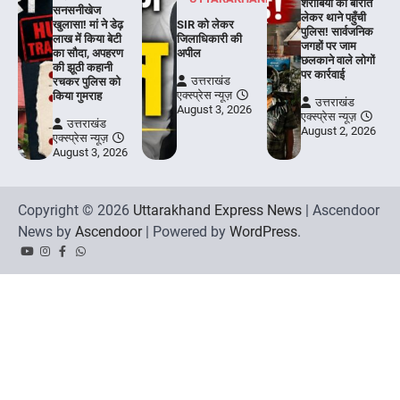
शराबियों की बारात
सनसनीखेज
लेकर थाने पहुँची
खुलासा! मां ने डेढ़
SIR को लेकर
पुलिस! सार्वजनिक
लाख में किया बेटी
जिलाधिकारी की
जगहों पर जाम
का सौदा, अपहरण
अपील
छलकाने वाले लोगों
की झूठी कहानी
पर कार्रवाई
उत्तराखंड
रचकर पुलिस को
एक्स्प्रेस न्यूज़
किया गुमराह
उत्तराखंड
August 3, 2026
एक्स्प्रेस न्यूज़
उत्तराखंड
August 2, 2026
एक्स्प्रेस न्यूज़
August 3, 2026
Copyright © 2026
Uttarakhand Express News
| Ascendoor
News by
Ascendoor
| Powered by
WordPress
.
YouTube
Instagram
Facebook
Whatsapp