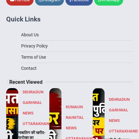
Quick Links
About Us
Privacy Policy
Terms of Use
Contact
Recent Viewed
DEHRADUN
DEHRADUN
GARHWAL
KUMAUN
GARHWAL
NEWS
NAINITAL
NEWS
UTTARAKHAND
NEWS
UTTARAKHAND
नाबालिग की खरीद-
फरोख्त का
UTTARAKHAND