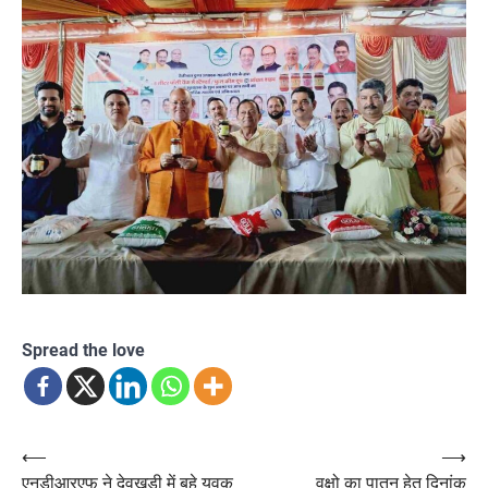
Spread the love
Post
⟵
⟶
एनडीआरएफ ने देवखड़ी में बहे युवक
वृक्षो का पातन हेतु दिनांक