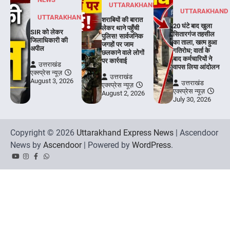
UTTARAKHAND
UTTARAKHAND
UTTARAKHAND
शराबियों की बारात
20 घंटे बाद खुला
लेकर थाने पहुँची
SIR को लेकर
सितारगंज तहसील
पुलिस! सार्वजनिक
जिलाधिकारी की
का ताला, खत्म हुआ
जगहों पर जाम
अपील
गतिरोध; वार्ता के
छलकाने वाले लोगों
बाद कर्मचारियों ने
पर कार्रवाई
उत्तराखंड
वापस लिया आंदोलन
एक्स्प्रेस न्यूज़
उत्तराखंड
August 3, 2026
उत्तराखंड
एक्स्प्रेस न्यूज़
एक्स्प्रेस न्यूज़
August 2, 2026
July 30, 2026
Copyright © 2026
Uttarakhand Express News
| Ascendoor
News by
Ascendoor
| Powered by
WordPress
.
YouTube
Instagram
Facebook
Whatsapp