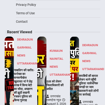
Privacy Policy
Terms of Use
Contact
Recent Viewed
DEHRADUN
DEHRADUN
GARHWAL
KUMAUN
GARHWAL
NEWS
NAINITAL
NEWS
UTTARAKHAND
NEWS
UTTARAKHAND
नाबालिग की खरीद-
फरोख्त का
UTTARAKHAND
शराबियों की बारात
सनसनीखेज
लेकर थाने पहुँची
खुलासा! मां ने डेढ़
SIR को लेकर
पुलिस! सार्वजनिक
लाख में किया बेटी
जिलाधिकारी की
जगहों पर जाम
का सौदा, अपहरण
अपील
छलकाने वाले लोगों
की झूठी कहानी
पर कार्रवाई
उत्तराखंड
रचकर पुलिस को
एक्स्प्रेस न्यूज़
किया गुमराह
उत्तराखंड
August 3, 2026