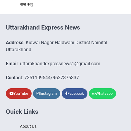
पाया काबू
Uttarakhand Express News
Address
: Kidwai Nagar Haldwani District Nainital
Uttarakhand
Email
: uttarakhandexpressnews1@gmail.com
Contact
: 7351109544/9627375337
YouTube
Instagram
Facebook
Whatsapp
Quick Links
About Us