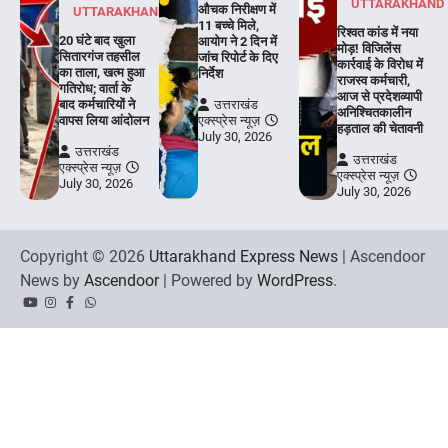
UTTARAKHAND
औचक निरीक्षण में
UTTARAKHAND
11 बच्चे मिले,
रिश्वत कांड में नया
20 घंटे बाद खुला
आयोग ने 2 दिन में
मोड़! विजिलेंस
सितारगंज तहसील
जांच रिपोर्ट के दिए
कार्रवाई के विरोध में
का ताला, खत्म हुआ
निर्देश
राजस्व कर्मचारी,
गतिरोध; वार्ता के
आज से प्रदेशव्यापी
बाद कर्मचारियों ने
उत्तराखंड
अनिश्चितकालीन
वापस लिया आंदोलन
एक्स्प्रेस न्यूज़
हड़ताल की चेतावनी
July 30, 2026
उत्तराखंड
उत्तराखंड
एक्स्प्रेस न्यूज़
एक्स्प्रेस न्यूज़
July 30, 2026
July 30, 2026
Copyright © 2026
Uttarakhand Express News
| Ascendoor
News by
Ascendoor
| Powered by
WordPress
.
YouTube
Instagram
Facebook
Whatsapp