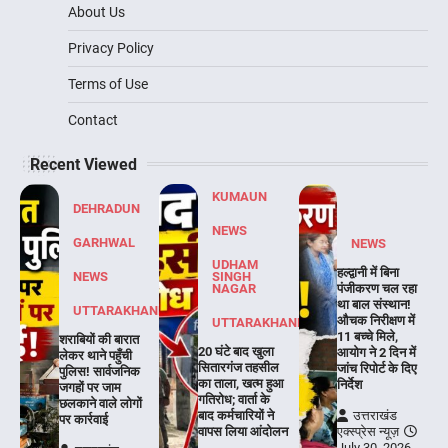
About Us
Privacy Policy
Terms of Use
Contact
Recent Viewed
KUMAUN
DEHRADUN
NEWS
GARHWAL
NEWS
UDHAM
हल्द्वानी में बिना
NEWS
SINGH
NAGAR
पंजीकरण चल रहा
था बाल संस्थान!
UTTARAKHAND
औचक निरीक्षण में
UTTARAKHAND
11 बच्चे मिले,
शराबियों की बारात
20 घंटे बाद खुला
आयोग ने 2 दिन में
लेकर थाने पहुँची
सितारगंज तहसील
जांच रिपोर्ट के दिए
पुलिस! सार्वजनिक
का ताला, खत्म हुआ
निर्देश
जगहों पर जाम
गतिरोध; वार्ता के
छलकाने वाले लोगों
बाद कर्मचारियों ने
उत्तराखंड
पर कार्रवाई
वापस लिया आंदोलन
एक्स्प्रेस न्यूज़
July 30, 2026