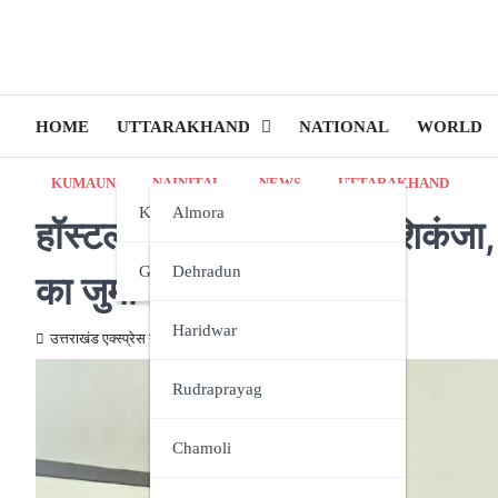
HOME
UTTARAKHAND
NATIONAL
WORLD
KUMAUN
NAINITAL
NEWS
UTTARAKHAND
Kumaun
Almora
हॉस्टल–पीजी संचालकों पर शिकंजा,
Garhwal
Bageshwar
Dehradun
का जुर्माना
Champawat
Haridwar
उत्तराखंड एक्स्प्रेस न्यूज़
August 27, 2025
Nainital
Rudraprayag
Pithoragarh
Chamoli