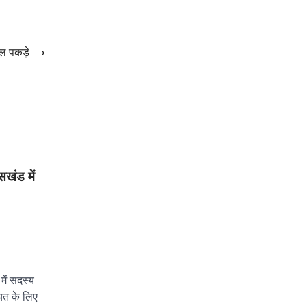
ूल पकड़े
⟶
सखंड में
ें सदस्य
ायत के लिए