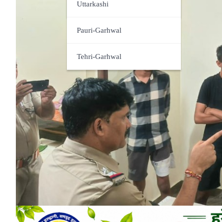
Udham Singh Nagar
Uttarkashi
Pauri-Garhwal
Tehri-Garhwal