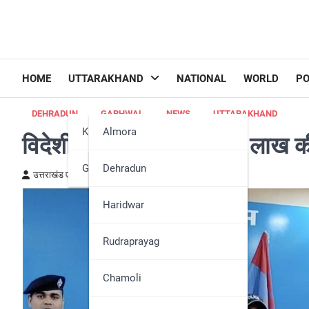
HOME
UTTARAKHAND
NATIONAL
WORLD
PO
DEHRADUN
GARHWAL
NEWS
UTTARAKHAND
Kumaun
Almora
विदेशी महिला तस्कर को 21 लाख क
Garhwal
Bageshwar
Dehradun
उत्तराखंड एक्स्प्रेस न्यूज़
May 5, 2024
Champawat
Haridwar
Nainital
Rudraprayag
Pithoragarh
Chamoli