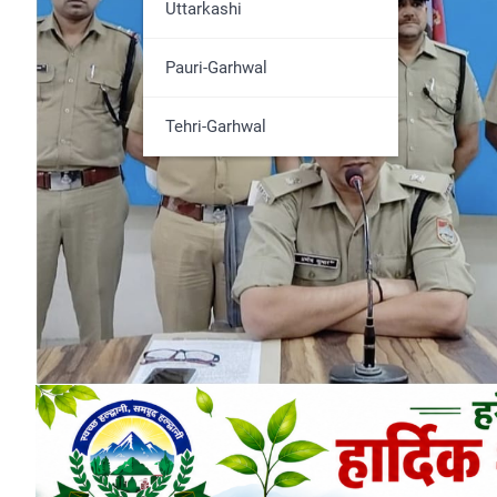
Udham Singh Nagar
Uttarkashi
Pauri-Garhwal
Tehri-Garhwal