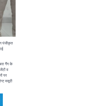
ग पंजीकृत
हाई
रा गैंग के
ंटों व
ों पर
न्ट मसूरी