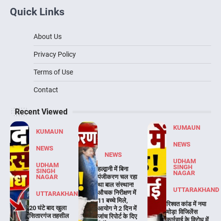
Quick Links
About Us
Privacy Policy
Terms of Use
Contact
Recent Viewed
KUMAUN
KUMAUN
NEWS
NEWS
NEWS
UDHAM
UDHAM
SINGH
हल्द्वानी में बिना
SINGH
NAGAR
NAGAR
पंजीकरण चल रहा
था बाल संस्थान!
UTTARAKHAND
औचक निरीक्षण में
UTTARAKHAND
11 बच्चे मिले,
रिश्वत कांड में नया
20 घंटे बाद खुला
आयोग ने 2 दिन में
मोड़! विजिलेंस
सितारगंज तहसील
जांच रिपोर्ट के दिए
कार्रवाई के विरोध में