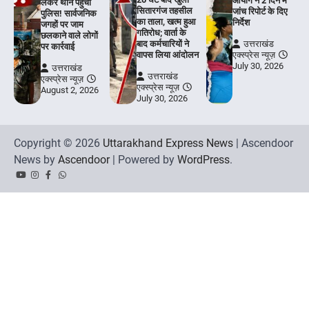
आयोग ने 2 दिन में
लेकर थाने पहुँची
सितारगंज तहसील
जांच रिपोर्ट के दिए
पुलिस! सार्वजनिक
का ताला, खत्म हुआ
निर्देश
जगहों पर जाम
गतिरोध; वार्ता के
छलकाने वाले लोगों
बाद कर्मचारियों ने
उत्तराखंड
पर कार्रवाई
वापस लिया आंदोलन
एक्स्प्रेस न्यूज़
July 30, 2026
उत्तराखंड
उत्तराखंड
एक्स्प्रेस न्यूज़
एक्स्प्रेस न्यूज़
August 2, 2026
July 30, 2026
Copyright © 2026
Uttarakhand Express News
| Ascendoor
News by
Ascendoor
| Powered by
WordPress
.
YouTube
Instagram
Facebook
Whatsapp