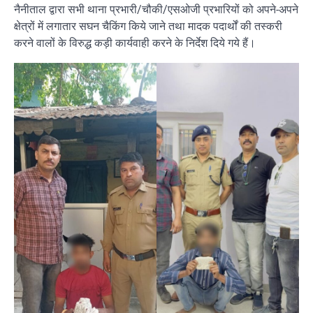
नैनीताल द्वारा सभी थाना प्रभारी/चौकी/एसओजी प्रभारियों को अपने-अपने
क्षेत्रों में लगातार सघन चैकिंग किये जाने तथा मादक पदार्थों की तस्करी
करने वालों के विरुद्ध कड़ी कार्यवाही करने के निर्देश दिये गये हैं।