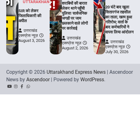
UTTARAKHAND
शराबियों की बारात
20 घंटे बाद खुला
लेकर थाने पहुँची
SIR को लेकर
सितारगंज तहसील
पुलिस! सार्वजनिक
जिलाधिकारी की
का ताला, खत्म हुआ
जगहों पर जाम
अपील
गतिरोध; वार्ता के
छलकाने वाले लोगों
बाद कर्मचारियों ने
पर कार्रवाई
उत्तराखंड
वापस लिया आंदोलन
एक्स्प्रेस न्यूज़
उत्तराखंड
August 3, 2026
उत्तराखंड
एक्स्प्रेस न्यूज़
एक्स्प्रेस न्यूज़
August 2, 2026
July 30, 2026
Copyright © 2026
Uttarakhand Express News
| Ascendoor
News by
Ascendoor
| Powered by
WordPress
.
YouTube
Instagram
Facebook
Whatsapp