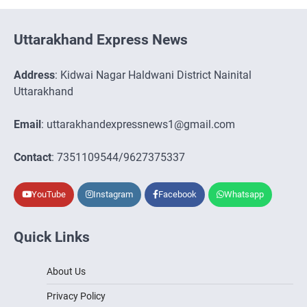
Uttarakhand Express News
Address
: Kidwai Nagar Haldwani District Nainital
Uttarakhand
Email
: uttarakhandexpressnews1@gmail.com
Contact
: 7351109544/9627375337
YouTube
Instagram
Facebook
Whatsapp
Quick Links
About Us
Privacy Policy