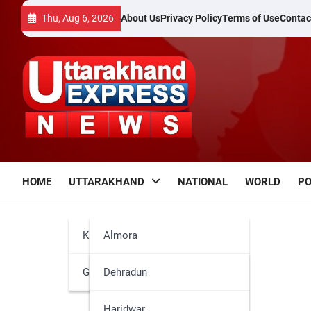
Skip
Thu, Aug 6, 2026
About Us
Privacy Policy
Terms of Use
Contac
to
content
HOME
UTTARAKHAND
NATIONAL
WORLD
PO
Kumaun
Almora
Garhwal
Bageshwar
Dehradun
Champawat
Haridwar