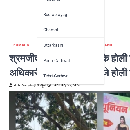
Nainital
Rudraprayag
Pithoragarh
Chamoli
Udham Singh Nagar
Uttarkashi
KUMAUN
NAINITAL
NEWS
UTTARAKHAND
श्रमजीवी पत्रकार यूनियन के होली 
Pauri-Garhwal
अधिकारी, रंग-गुलाल संग गूंजे होली
Tehri-Garhwal
उत्तराखंड एक्स्प्रेस न्यूज़
February 27, 2026