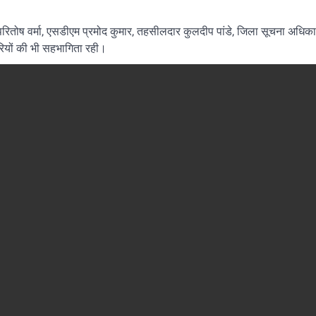
रितोष वर्मा, एसडीएम प्रमोद कुमार, तहसीलदार कुलदीप पांडे, जिला सूचना अधिका
ियों की भी सहभागिता रही।