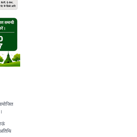
 आयोजित
े।
ाऊं
 अतिथि