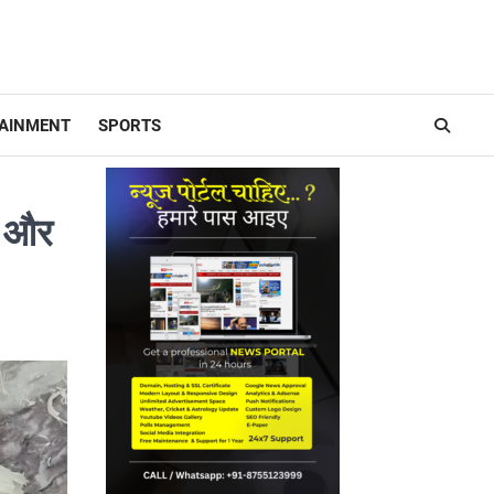
AINMENT
SPORTS
े और