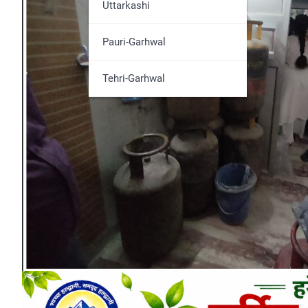
Udham Singh Nagar
Uttarkashi
Pauri-Garhwal
Tehri-Garhwal