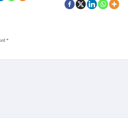
rked
*