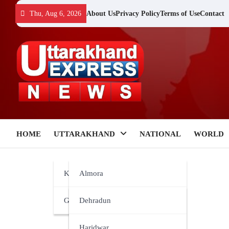
Skip
Thu, Aug 6, 2026
About Us
Privacy Policy
Terms of Use
Contact
to
content
HOME
UTTARAKHAND
NATIONAL
WORLD
Kumaun
Almora
Garhwal
Bageshwar
Dehradun
Champawat
Haridwar