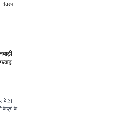
ूध वितरण
बाड़ी
 अफवाह
 में 21
ेंद्रों के