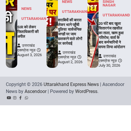
NEWS
SINGH
NAGAR
NEWS
UTTARAKHAND
UTTARAKHAND
UTTARAKHAND
शराबियों की बारात
20 घंटे बाद खुला
लेकर थाने पहुँची
SIR को लेकर
सितारगंज तहसील
पुलिस! सार्वजनिक
जिलाधिकारी की
का ताला, खत्म हुआ
जगहों पर जाम
अपील
गतिरोध; वार्ता के
छलकाने वाले लोगों
बाद कर्मचारियों ने
पर कार्रवाई
उत्तराखंड
वापस लिया आंदोलन
एक्स्प्रेस न्यूज़
उत्तराखंड
August 3, 2026
उत्तराखंड
एक्स्प्रेस न्यूज़
एक्स्प्रेस न्यूज़
August 2, 2026
July 30, 2026
Copyright © 2026
Uttarakhand Express News
| Ascendoor
News by
Ascendoor
| Powered by
WordPress
.
YouTube
Instagram
Facebook
Whatsapp