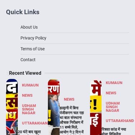
Quick Links
About Us
Privacy Policy
Terms of Use
Contact
Recent Viewed
KUMAUN
KUMAUN
NEWS
NEWS
NEWS
UDHAM
UDHAM
SINGH
हल्द्वानी में बिना
SINGH
NAGAR
NAGAR
पंजीकरण चल रहा
था बाल संस्थान!
UTTARAKHAND
औचक निरीक्षण में
UTTARAKHAND
11 बच्चे मिले,
रिश्वत कांड में नया
20 घंटे बाद खुला
आयोग ने 2 दिन में
मोड़! विजिलेंस