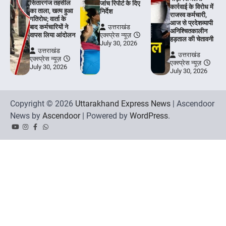
सितारगंज तहसील
जांच रिपोर्ट के दिए
कार्रवाई के विरोध में
का ताला, खत्म हुआ
निर्देश
राजस्व कर्मचारी,
गतिरोध; वार्ता के
आज से प्रदेशव्यापी
बाद कर्मचारियों ने
उत्तराखंड
अनिश्चितकालीन
वापस लिया आंदोलन
एक्स्प्रेस न्यूज़
हड़ताल की चेतावनी
July 30, 2026
उत्तराखंड
उत्तराखंड
एक्स्प्रेस न्यूज़
एक्स्प्रेस न्यूज़
July 30, 2026
July 30, 2026
Copyright © 2026
Uttarakhand Express News
| Ascendoor
News by
Ascendoor
| Powered by
WordPress
.
YouTube
Instagram
Facebook
Whatsapp