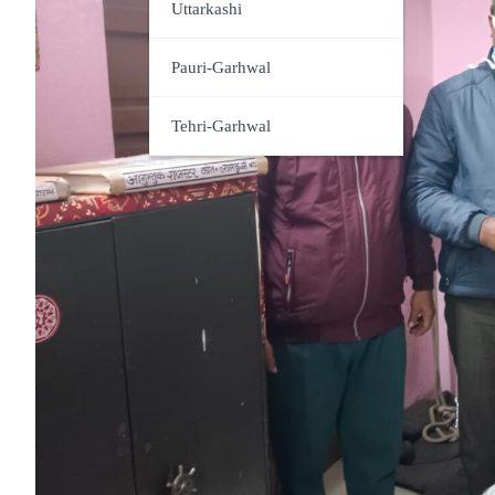
Udham Singh Nagar
Uttarkashi
Pauri-Garhwal
Tehri-Garhwal