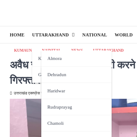
HOME
UTTARAKHAND
NATIONAL
WORLD
KUMAUN
NAINITAL
NEWS
UTTARAKHAND
Kumaun
Almora
अवैध रूप से शराब की तस्करी करन
Garhwal
Bageshwar
Dehradun
गिरफ्तार
Champawat
Haridwar
उत्तराखंड एक्स्प्रेस न्यूज़
December 29, 2023
Nainital
Rudraprayag
Pithoragarh
Chamoli