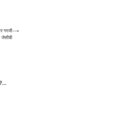
 पर गरजी
⟶
 जेसीबी
ोट?…