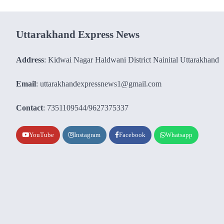
Uttarakhand Express News
Address
: Kidwai Nagar Haldwani District Nainital Uttarakhand
Email
: uttarakhandexpressnews1@gmail.com
Contact
: 7351109544/9627375337
YouTube
Instagram
Facebook
Whatsapp