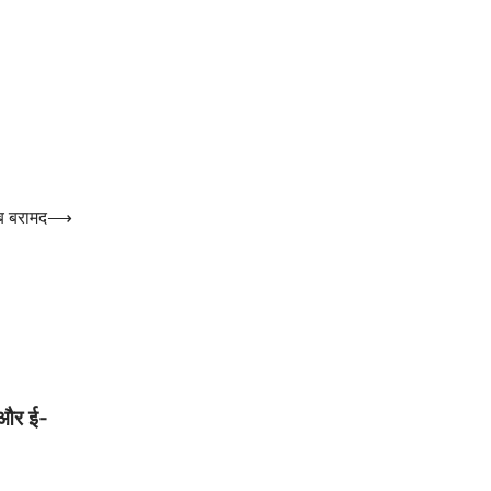
ाब बरामद
⟶
ा और ई-