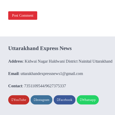
Uttarakhand Express News
Address
: Kidwai Nagar Haldwani District Nainital Uttarakhand
Email
: uttarakhandexpressnews1@gmail.com
Contact
: 7351109544/9627375337
YouTube
Instagram
Facebook
Whatsapp