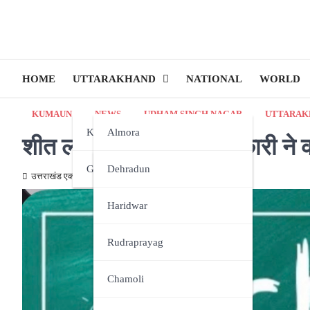
HOME
UTTARAKHAND
NATIONAL
WORLD
KUMAUN
NEWS
UDHAM SINGH NAGAR
UTTARAK
Kumaun
Almora
शीत लहर के चलते जिलाधिकारी ने की
Garhwal
Bageshwar
Dehradun
उत्तराखंड एक्स्प्रेस न्यूज़
January 14, 2026
Champawat
Haridwar
Nainital
Rudraprayag
Pithoragarh
Chamoli