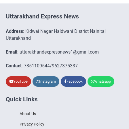
Uttarakhand Express News
Address
: Kidwai Nagar Haldwani District Nainital
Uttarakhand
Email
: uttarakhandexpressnews1@gmail.com
Contact
: 7351109544/9627375337
YouTube
Instagram
Facebook
Whatsapp
Quick Links
About Us
Privacy Policy