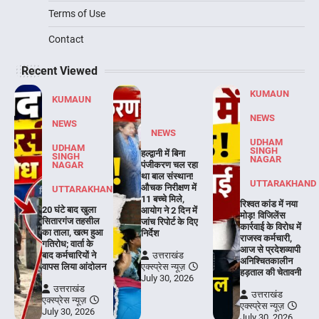
Terms of Use
Contact
Recent Viewed
KUMAUN
KUMAUN
NEWS
NEWS
NEWS
UDHAM
UDHAM
SINGH
हल्द्वानी में बिना
SINGH
NAGAR
NAGAR
पंजीकरण चल रहा
था बाल संस्थान!
UTTARAKHAND
औचक निरीक्षण में
UTTARAKHAND
11 बच्चे मिले,
रिश्वत कांड में नया
20 घंटे बाद खुला
आयोग ने 2 दिन में
मोड़! विजिलेंस
सितारगंज तहसील
जांच रिपोर्ट के दिए
कार्रवाई के विरोध में
का ताला, खत्म हुआ
निर्देश
राजस्व कर्मचारी,
गतिरोध; वार्ता के
आज से प्रदेशव्यापी
बाद कर्मचारियों ने
उत्तराखंड
अनिश्चितकालीन
वापस लिया आंदोलन
एक्स्प्रेस न्यूज़
हड़ताल की चेतावनी
July 30, 2026
उत्तराखंड
उत्तराखंड
एक्स्प्रेस न्यूज़
एक्स्प्रेस न्यूज़
July 30, 2026
July 30, 2026