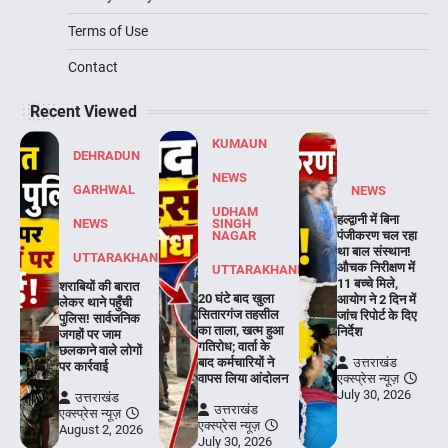
Terms of Use
Contact
Recent Viewed
KUMAUN
DEHRADUN
NEWS
GARHWAL
NEWS
UDHAM
हल्द्वानी में बिना
NEWS
SINGH
NAGAR
पंजीकरण चल रहा
था बाल संस्थान!
UTTARAKHAND
औचक निरीक्षण में
UTTARAKHAND
11 बच्चे मिले,
शराबियों की बारात
20 घंटे बाद खुला
आयोग ने 2 दिन में
लेकर थाने पहुँची
सितारगंज तहसील
जांच रिपोर्ट के दिए
पुलिस! सार्वजनिक
का ताला, खत्म हुआ
निर्देश
जगहों पर जाम
गतिरोध; वार्ता के
छलकाने वाले लोगों
बाद कर्मचारियों ने
उत्तराखंड
पर कार्रवाई
वापस लिया आंदोलन
एक्स्प्रेस न्यूज़
July 30, 2026
उत्तराखंड
उत्तराखंड
एक्स्प्रेस न्यूज़
एक्स्प्रेस न्यूज़
August 2, 2026
July 30, 2026