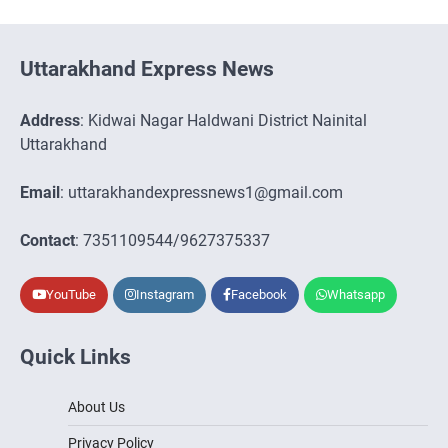
Uttarakhand Express News
Address
: Kidwai Nagar Haldwani District Nainital
Uttarakhand
Email
: uttarakhandexpressnews1@gmail.com
Contact
: 7351109544/9627375337
YouTube
Instagram
Facebook
Whatsapp
Quick Links
About Us
Privacy Policy