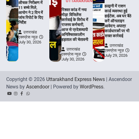
UTTARAKHAND
औचक निरीक्षण में
हल्द्वानी में राशन
11 बच्चे मिले,
रिश्वत कांड में नया
कार्ड व्यवस्था हुई
आयोग ने 2 दिन में
मोड़! विजिलेंस
हाईटेक, अब घर बैठे
जांच रिपोर्ट के दिए
कार्रवाई के विरोध में
करें ऑनलाइन
निर्देश
राजस्व कर्मचारी,
आवेदन; अपात्र
आज से प्रदेशव्यापी
कार्डधारकों पर भी
उत्तराखंड
अनिश्चितकालीन
सख्त कार्रवाई
एक्स्प्रेस न्यूज़
हड़ताल की चेतावनी
July 30, 2026
उत्तराखंड
उत्तराखंड
एक्स्प्रेस न्यूज़
एक्स्प्रेस न्यूज़
July 29, 2026
July 30, 2026
Copyright © 2026
Uttarakhand Express News
| Ascendoor
News by
Ascendoor
| Powered by
WordPress
.
YouTube
Instagram
Facebook
Whatsapp